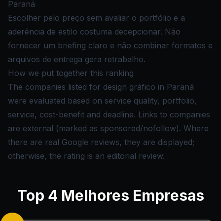
Paraná
Escolher pelo preço sem avaliar o portfólio e a
aderência de estilo costuma decepcionar. Não
fornecer um briefing claro e não combinar formatos e
arquivos de entrega gera retrabalho.
How we put together this ranking
The companies listed for design gráfico in Paraná
were evaluated based on service quality, portfolio,
service, cost-benefit and deadline. Links to companies
are external (marked as sponsored/nofollow). Where
there are real Google reviews, they are displayed;
otherwise, the rating is an editorial review.
Top
4
Melhores Empresas