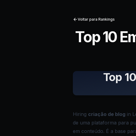
Voltar para Rankings
Top 10 E
Top 10
Hiring
criação de blog
in L
de uma plataforma para pub
em conteúdo. É a base para