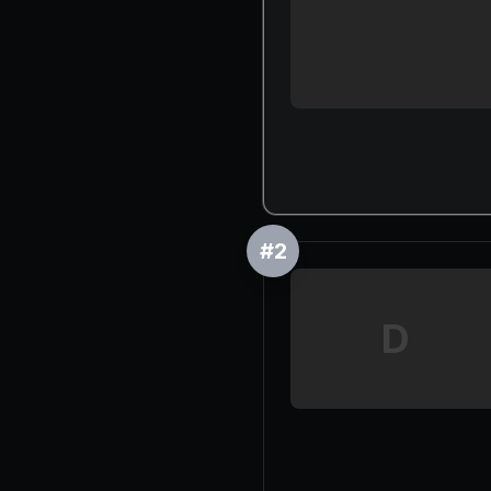
#
2
D