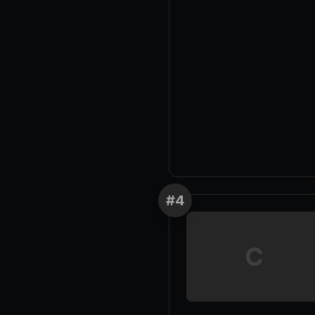
#
4
C