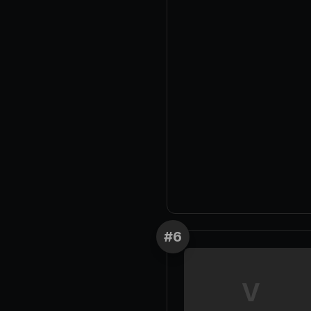
#
6
V