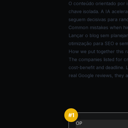
O conteúdo orientado por in
chave isolada. A IA aceler
seguem decisivas para ran
Common mistakes when hiri
Lançar o blog sem planejam
otimização para SEO e sem r
How we put together this r
The companies listed for cr
cost-benefit and deadline.
real Google reviews, they ar
#
1
OP