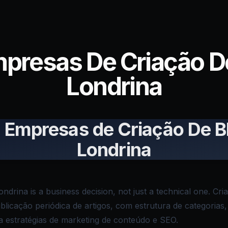
mpresas De Criação D
Londrina
 Empresas de Criação De 
Londrina
ondrina is a business decision, not just a technical one. C
licação periódica de artigos, com estrutura de categorias
 estratégias de marketing de conteúdo e SEO.