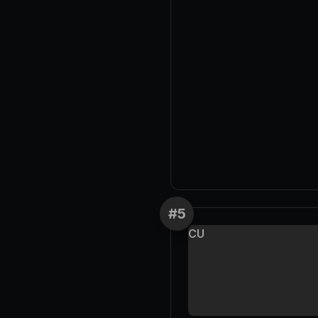
#
5
CU