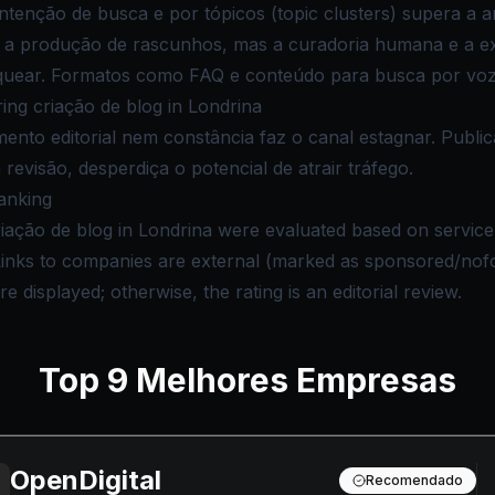
tenção de busca e por tópicos (topic clusters) supera a an
a a produção de rascunhos, mas a curadoria humana e a ex
quear. Formatos como FAQ e conteúdo para busca por voz
ng criação de blog in Londrina
ento editorial nem constância faz o canal estagnar. Publi
evisão, desperdiça o potencial de atrair tráfego.
anking
iação de blog in Londrina were evaluated based on service qu
 Links to companies are external (marked as sponsored/nof
e displayed; otherwise, the rating is an editorial review.
Top
9
Melhores Empresas
OpenDigital
Recomendado