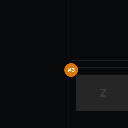
#
3
Z