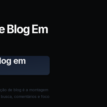
e Blog Em
Blog em
riação de blog é a montagem
, busca, comentários e foco