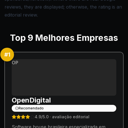
reviews, they are displayed; otherwise, the rating is an
editorial review.
Top
9
Melhores Empresas
#
1
OP
OpenDigital
Recomendado
4.9
/5.0
· avaliação editorial
Software house brasileira especializada em