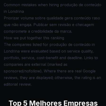
Common mistakes when hiring produção de conteúdo
in Londrina
Priorizar volume sobre qualidade gera conteúdo raso
que não engaja. Publicar sem revisão e checagem
compromete a credibilidade da marca.
How we put together this ranking
The companies listed for produção de conteúdo in
Londrina were evaluated based on service quality,
portfolio, service, cost-benefit and deadline. Links to
companies are external (marked as
sponsored/nofollow). Where there are real Google
reviews, they are displayed; otherwise, the rating is an
editorial review.
Top
5
Melhores Empresas