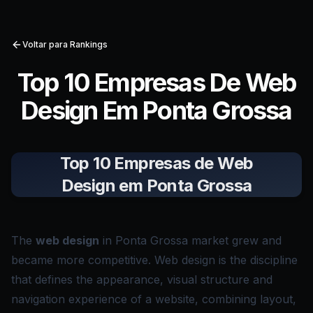
Voltar para Rankings
Top 10 Empresas De Web
Design Em Ponta Grossa
Top 10 Empresas de Web
Design em Ponta Grossa
The
web design
in Ponta Grossa market grew and
became more competitive. Web design is the discipline
that defines the appearance, visual structure and
navigation experience of a website, combining layout,