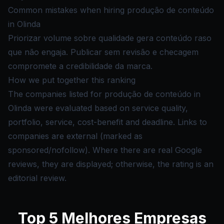
Common mistakes when hiring produção de conteúdo
in Olinda
Priorizar volume sobre qualidade gera conteúdo raso
que não engaja. Publicar sem revisão e checagem
compromete a credibilidade da marca.
How we put together this ranking
The companies listed for produção de conteúdo in
Olinda were evaluated based on service quality,
portfolio, service, cost-benefit and deadline. Links to
companies are external (marked as
sponsored/nofollow). Where there are real Google
reviews, they are displayed; otherwise, the rating is an
editorial review.
Top
5
Melhores Empresas