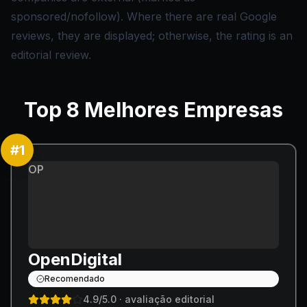
sponsored/nofollow). Where there are real Google
reviews, they are displayed; otherwise, the rating is an
editorial review.
Top
8
Melhores Empresas
#
1
OP
OpenDigital
Recomendado
4.9
/5.0
· avaliação editorial