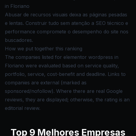
in Floriano
Abusar de recursos visuais deixa as páginas pesadas
e lentas. Construir tudo sem atenção a SEO técnico e
performance compromete o desempenho do site nos
buscadores.
How we put together this ranking
The companies listed for elementor wordpress in
Floriano were evaluated based on service quality,
portfolio, service, cost-benefit and deadline. Links to
companies are external (marked as
sponsored/nofollow). Where there are real Google
reviews, they are displayed; otherwise, the rating is an
editorial review.
Top
9
Melhores Empresas