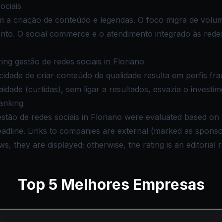
ociais
m a criação de conteúdo e legendas. O foco migra de volu
nto. O social commerce e o atendimento integrado às red
g gestão de redes sociais in Floriano
idade de criar conteúdo de qualidade resulta em perfis fr
idade (curtidas), sem ligar a resultados, esvazia o investim
anking
stão de redes sociais in Floriano were evaluated based on se
deadline. Links to companies are external (marked as spon
s, they are displayed; otherwise, the rating is an editorial 
Top
5
Melhores Empresas