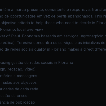
antém a marca presente, consistente e responsiva, transf
o de oportunidades em vez de perfis abandonados. This ra
bjective criteria to help those who need to decide in Flori
Floriano: local overview
rket of Piauí. Economia baseada em serviços, agronegócio 
e eólica). Teresina concentra os serviços e as iniciativas de
ão de redes sociais quality in Floriano makes a direct differ
sing gestão de redes sociais in Floriano
ign, redação, vídeo)
ntários e mensagens
inhadas aos objetivos
aridades de cada rede
estão de crises
uência de publicação