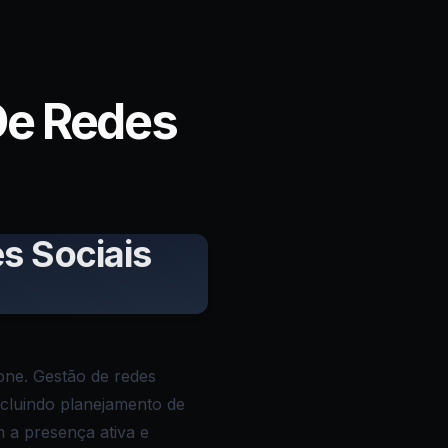
De Redes
s Sociais
 one. Gestão de redes
incluindo planejamento de
m a presença ativa e