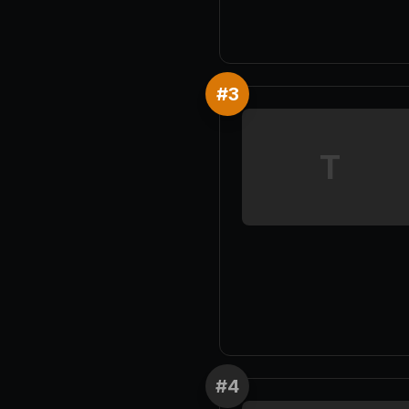
#
3
T
#
4