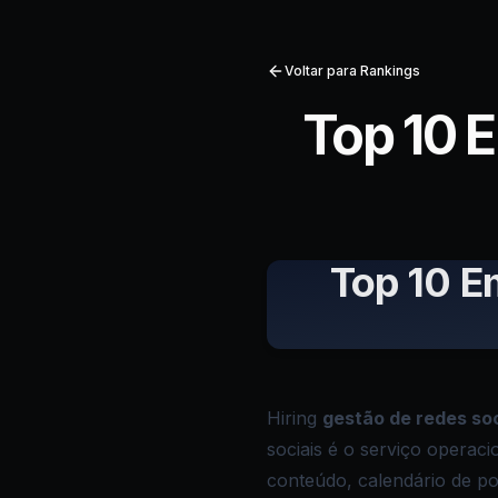
Voltar para Rankings
Top 10 
Top 10 E
Hiring
gestão de redes soc
sociais é o serviço operaci
conteúdo, calendário de po