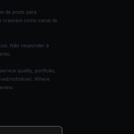
me de posts para
es crescem como canal de
acos. Não responder à
ento.
rvice quality, portfolio,
sored/nofollow). Where
review.