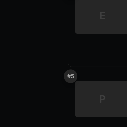
E
#
5
P