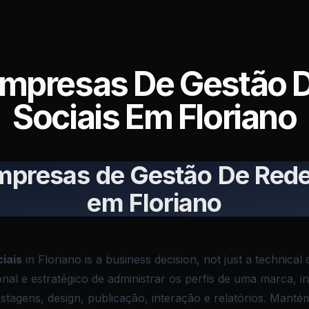
Empresas De Gestão 
Sociais Em Floriano
mpresas de Gestão De Rede
em Floriano
iais
in Floriano is a business decision, not just a technical
onal e estratégico de administrar os perfis de uma marca, 
stagens, design, publicação, interação e relatórios. Manté