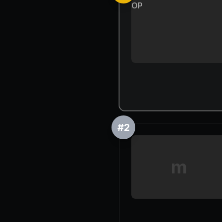
OP
#
2
m