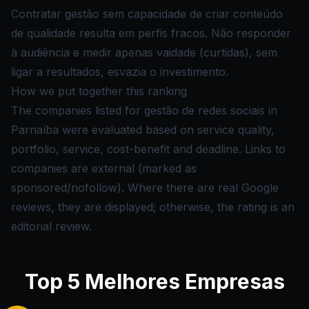
Contratar gestão sem capacidade de criar conteúdo
de qualidade resulta em perfis fracos. Não responder
à audiência e medir apenas vaidade (curtidas), sem
ligar a resultados, esvazia o investimento.
How we put together this ranking
The companies listed for gestão de redes sociais in
Parnaíba were evaluated based on service quality,
portfolio, service, cost-benefit and deadline. Links to
companies are external (marked as
sponsored/nofollow). Where there are real Google
reviews, they are displayed; otherwise, the rating is an
editorial review.
Top
5
Melhores Empresas