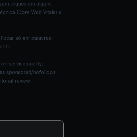
zem cliques em alguns
técnica (Core Web Vitals) e
. Focar só em palavras-
penho.
on service quality,
d as sponsored/nofollow).
torial review.