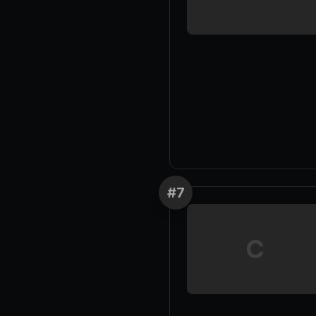
#
7
C