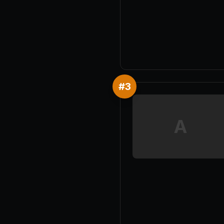
#
3
A