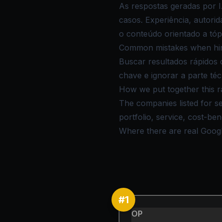
As respostas geradas por 
casos. Experiência, autori
o conteúdo orientado a tó
Common mistakes when hiri
Buscar resultados rápidos 
chave e ignorar a parte téc
How we put together this r
The companies listed for se
portfolio, service, cost-be
Where there are real Google 
#
1
OP