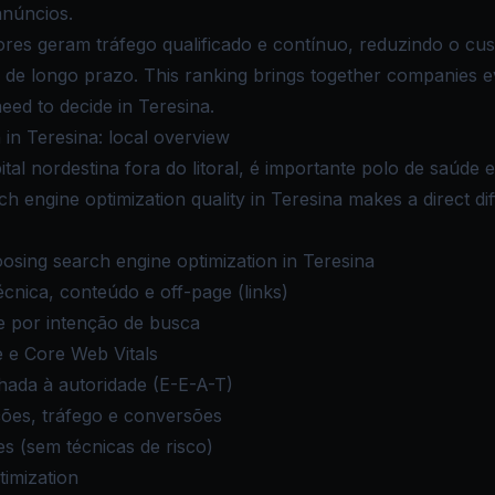
anúncios.
es geram tráfego qualificado e contínuo, reduzindo o cus
l de longo prazo. This ranking brings together companies e
need to decide in Teresina.
in Teresina: local overview
ital nordestina fora do litoral, é importante polo de saúde e
ch engine optimization quality in Teresina makes a direct di
sing search engine optimization in Teresina
écnica, conteúdo e off-page (links)
e por intenção de busca
 e Core Web Vitals
nhada à autoridade (E-E-A-T)
es, tráfego e conversões
es (sem técnicas de risco)
timization