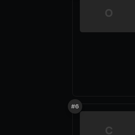
O
#
6
C