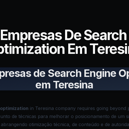
 Empresas De Search
timization Em Teres
presas de Search Engine Op
em Teresina
optimization
in Teresina company requires going beyond p
junto de técnicas para melhorar o posicionamento de um si
abrangendo otimização técnica, de conteúdo e de autoridad