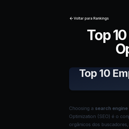
Voltar para Rankings
Top 10
Op
Top 10 Em
Choosing a
search engine 
Optimization (SEO) é o con
orgânicos dos buscadores, 