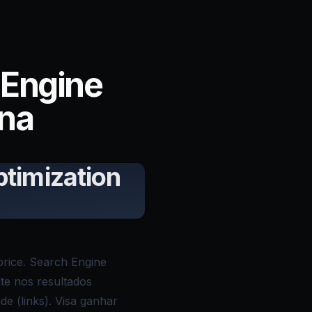
 Engine
ina
timization
rice. Search Engine
te nos resultados
e (links). Visa ganhar