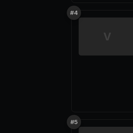
#
4
V
#
5