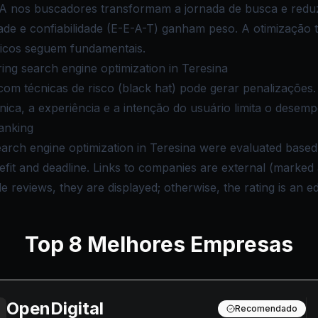
IA nos buscadores transformam a jornada de busca e redu
dade e confiabilidade (E-E-A-T) ganham peso. A otimização 
picos seguem fundamentais.
ng search engine optimization in Teresina
com técnicas de risco (black hat) pode gerar penalizações
nica, a experiência e a intenção do usuário limita o desem
anking
arch engine optimization in Teresina were evaluated based 
nefit and deadline. Links to companies are external (marke
reviews, they are displayed; otherwise, the rating is an edi
Top
8
Melhores Empresas
OpenDigital
Recomendado