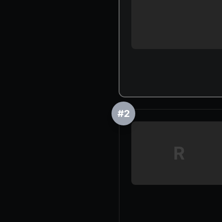
#
2
R