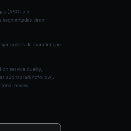
jas (ASO) e a
es segmentadas viram
anejar custos de manutenção
 on service quality,
d as sponsored/nofollow).
torial review.