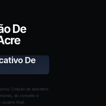
ão De
 Acre
cativo De
rice. Criação de aplicativo
phones, do conceito e
usuário final.