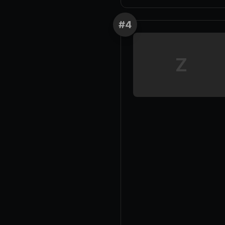
#
4
Z