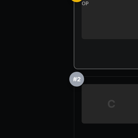
OP
#
2
C