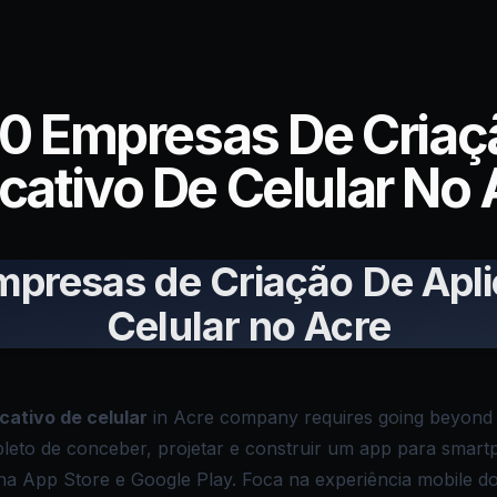
10 Empresas De Criaç
cativo De Celular No
mpresas de Criação De Apli
Celular no Acre
cativo de celular
in Acre company requires going beyond p
pleto de conceber, projetar e construir um app para smart
na App Store e Google Play. Foca na experiência mobile do 