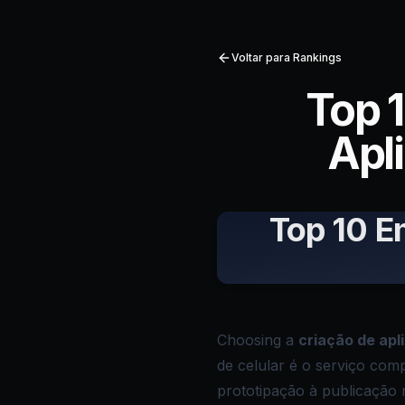
Voltar para Rankings
Top 
Apli
Top 10 E
Choosing a
criação de apli
de celular é o serviço com
prototipação à publicação 