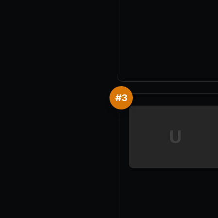
#
3
U