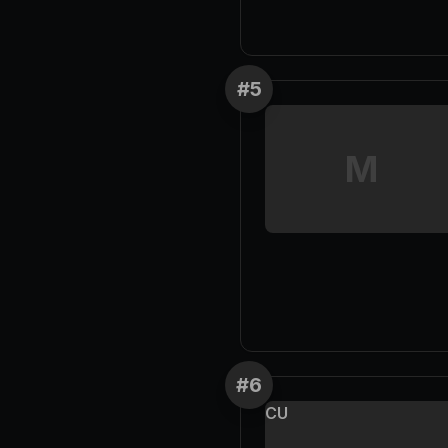
#
5
M
#
6
CU