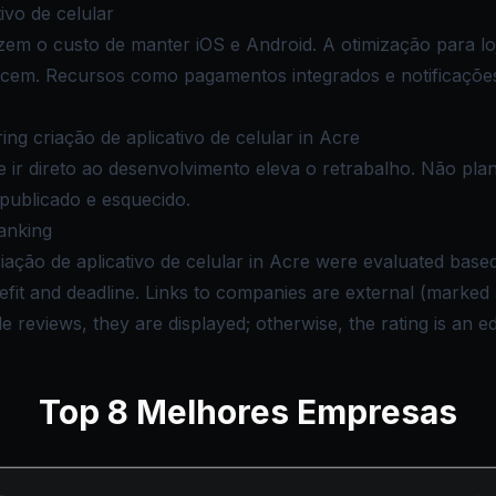
ivo de celular
em o custo de manter iOS e Android. A otimização para lo
scem. Recursos como pagamentos integrados e notificaçõ
g criação de aplicativo de celular in Acre
 e ir direto ao desenvolvimento eleva o retrabalho. Não pl
 publicado e esquecido.
anking
iação de aplicativo de celular in Acre were evaluated based
nefit and deadline. Links to companies are external (marke
reviews, they are displayed; otherwise, the rating is an edi
Top
8
Melhores Empresas