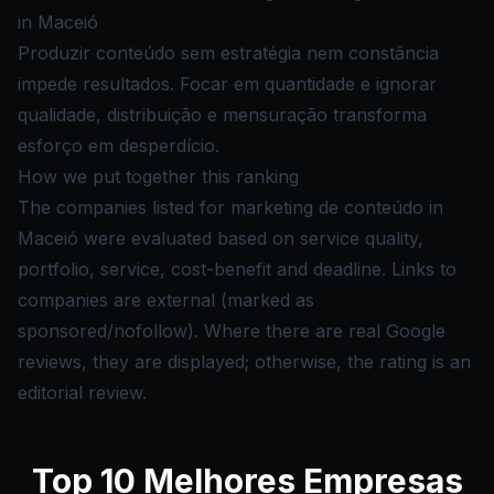
in Maceió
Produzir conteúdo sem estratégia nem constância
impede resultados. Focar em quantidade e ignorar
qualidade, distribuição e mensuração transforma
esforço em desperdício.
How we put together this ranking
The companies listed for marketing de conteúdo in
Maceió were evaluated based on service quality,
portfolio, service, cost-benefit and deadline. Links to
companies are external (marked as
sponsored/nofollow). Where there are real Google
reviews, they are displayed; otherwise, the rating is an
editorial review.
Top
10
Melhores Empresas