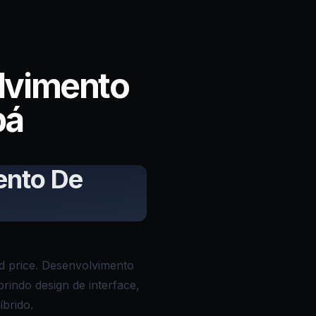
lvimento
pá
ento De
 price. Desenvolvimento
brindo design de interface,
íbrido.