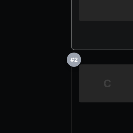
#
2
C