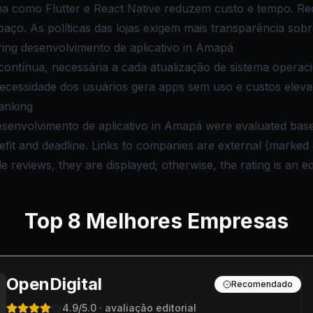
a como Flutter e React Native reduzem custo e tempo. R
ço. As políticas das lojas exigem mais transparência sobr
ng desenvolvimento de aplicativo in Amapá
ntínua, necessária a cada atualização de sistema operacio
necessidade dos usuários gera apps sem uso e custos eleva
anking
esenvolvimento de aplicativo in Amapá were evaluated based
nefit and deadline. Links to companies are external (marke
reviews, they are displayed; otherwise, the rating is an edi
Top
8
Melhores Empresas
OpenDigital
Recomendado
4.9
/5.0
· avaliação editorial