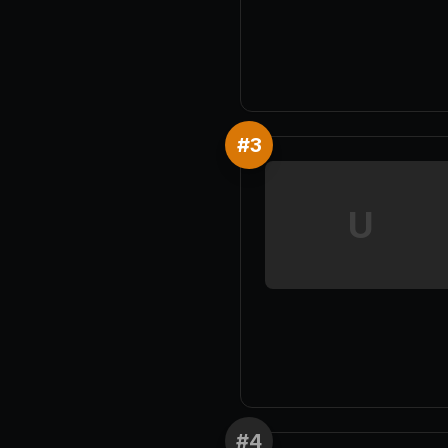
#
3
U
#
4