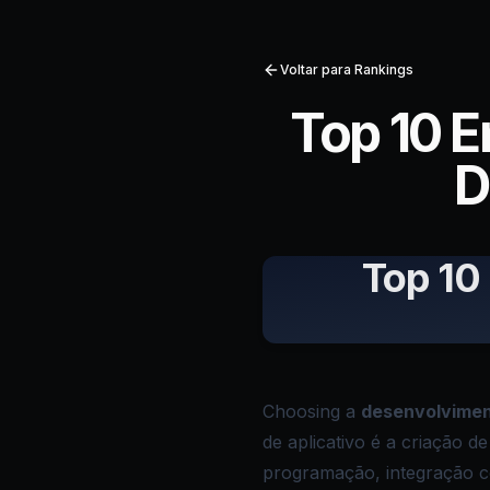
Voltar para Rankings
Top 10 
D
Top 10
Choosing a
desenvolvimen
de aplicativo é a criação d
programação, integração co