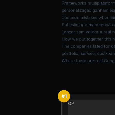
Frameworks multiplataform
personalização ganham espa
Common mistakes when hiri
Subestimar a manutenção co
Lançar sem validar a real 
How we put together this r
The companies listed for d
portfolio, service, cost-be
Where there are real Google 
#
1
OP