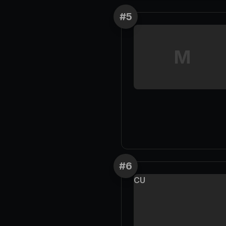
#
5
M
#
6
CU