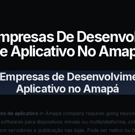
Empresas De Desenvo
e Aplicativo No Ama
 Empresas de Desenvolvim
Aplicativo no Amapá
to de aplicativo
in Amapá company requires going beyond
e softwares para dispositivos móveis ou multiplataforma, co
m servidores e publicação nas lojas. Pode ser nativo ou h