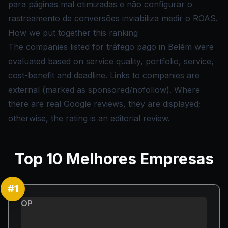
para páginas mal otimizadas e não configurar o
rastreamento de conversões inviabiliza medir o ROAS.
How we put together this ranking
The companies listed for tráfego pago in Belém were
evaluated based on service quality, portfolio, service,
cost-benefit and deadline. Links to companies are
external (marked as sponsored/nofollow). Where
there are real Google reviews, they are displayed;
otherwise, the rating is an editorial review.
Top
10
Melhores Empresas
#
1
OP