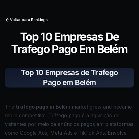
Voltar para Rankings
Top 10 Empresas De
Trafego Pago Em Belém
Top 10 Empresas de Trafego
Pago em Belém
The
tráfego pago
in Belém market grew and became
more competitive. Tráfego pago é a aquisição de
visitantes por meio de anúncios pagos em plataformas
como Google Ads, Meta Ads e TikTok Ads. Envolve