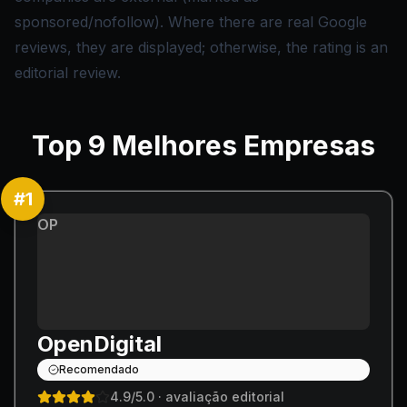
sponsored/nofollow). Where there are real Google
reviews, they are displayed; otherwise, the rating is an
editorial review.
Top
9
Melhores Empresas
#
1
OP
OpenDigital
Recomendado
4.9
/5.0
· avaliação editorial